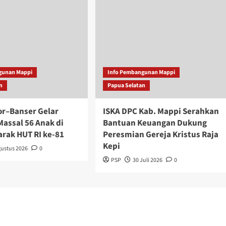
gunan Mappi
Info Pembangunan Mappi
n
Papua Selatan
r–Banser Gelar
ISKA DPC Kab. Mappi Serahkan
Massal 56 Anak di
Bantuan Keuangan Dukung
arak HUT RI ke-81
Peresmian Gereja Kristus Raja
Kepi
gustus 2026
0
PSP
30 Juli 2026
0