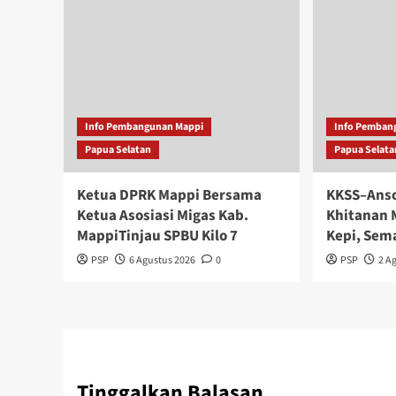
Info Pembangunan Mappi
Info Pemban
Papua Selatan
Papua Selata
Ketua DPRK Mappi Bersama
KKSS–Anso
Ketua Asosiasi Migas Kab.
Khitanan 
MappiTinjau SPBU Kilo 7
Kepi, Sem
PSP
6 Agustus 2026
0
PSP
2 A
Tinggalkan Balasan