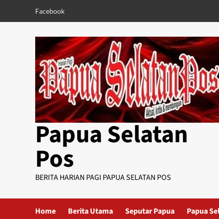
Skip
Facebook
to
content
Papua Selatan
Pos
BERITA HARIAN PAGI PAPUA SELATAN POS
Home
Berita Utama
Seputar Papua
Papua Se