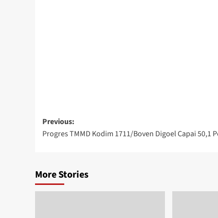
Post
Previous:
Progres TMMD Kodim 1711/Boven Digoel Capai 50,1 P
navigation
More Stories