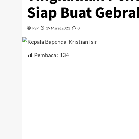
Siap Buat Gebra
PSP
19 Maret 2021
0
Pembaca :
134