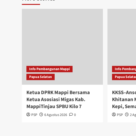
Info Pembangunan Mappi
Info Pemban
Papua Selatan
Papua Selata
Ketua DPRK Mappi Bersama
KKSS–Anso
Ketua Asosiasi Migas Kab.
Khitanan 
MappiTinjau SPBU Kilo 7
Kepi, Sem
PSP
6 Agustus 2026
0
PSP
2 A