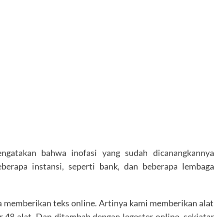
engatakan bahwa inofasi yang sudah dicanangkannya
berapa instansi, seperti bank, dan beberapa lembaga
 memberikan teks online. Artinya kami memberikan alat
 48 alat. Dan ditambah dengan legester online, sekiatar