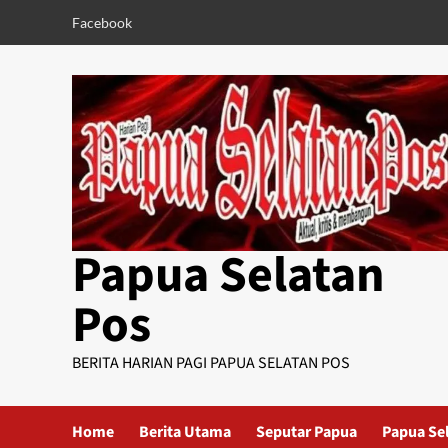
Skip
Facebook
to
content
Papua Selatan
Pos
BERITA HARIAN PAGI PAPUA SELATAN POS
Home
Berita Utama
Seputar Papua
Papua Se