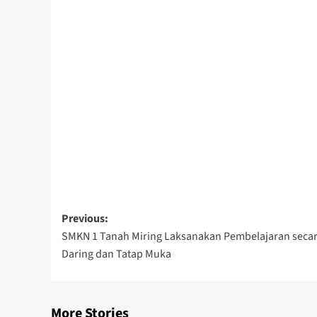
Post
Previous:
SMKN 1 Tanah Miring Laksanakan Pembelajaran seca
navigation
Daring dan Tatap Muka
More Stories