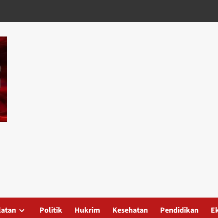
latan
Politik
Hukrim
Kesehatan
Pendidikan
E