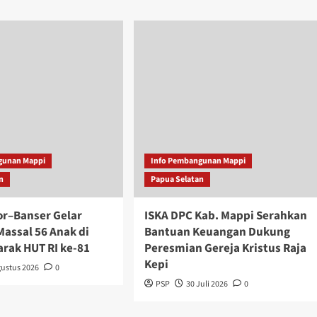
gunan Mappi
Info Pembangunan Mappi
n
Papua Selatan
r–Banser Gelar
ISKA DPC Kab. Mappi Serahkan
Massal 56 Anak di
Bantuan Keuangan Dukung
arak HUT RI ke-81
Peresmian Gereja Kristus Raja
Kepi
gustus 2026
0
PSP
30 Juli 2026
0