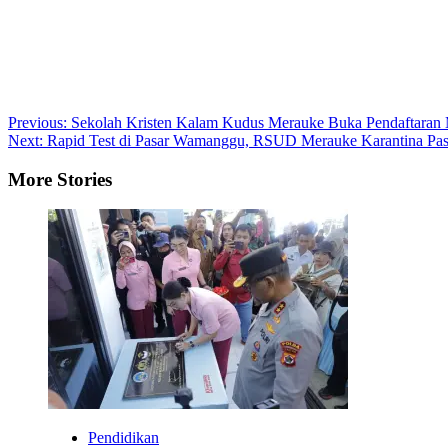
Post
Previous:
Sekolah Kristen Kalam Kudus Merauke Buka Pendaftaran 
Next:
Rapid Test di Pasar Wamanggu, RSUD Merauke Karantina Pasi
navigation
More Stories
Pendidikan