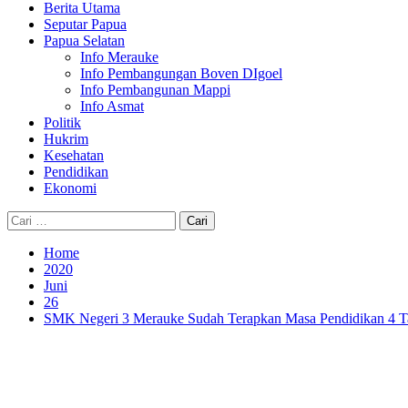
Berita Utama
Seputar Papua
Papua Selatan
Info Merauke
Info Pembangungan Boven DIgoel
Info Pembangunan Mappi
Info Asmat
Politik
Hukrim
Kesehatan
Pendidikan
Ekonomi
Cari
untuk:
Home
2020
Juni
26
SMK Negeri 3 Merauke Sudah Terapkan Masa Pendidikan 4 