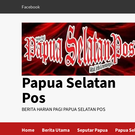
Skip
Facebook
to
content
Papua Selatan
Pos
BERITA HARIAN PAGI PAPUA SELATAN POS
Home
Berita Utama
Seputar Papua
Papua Se