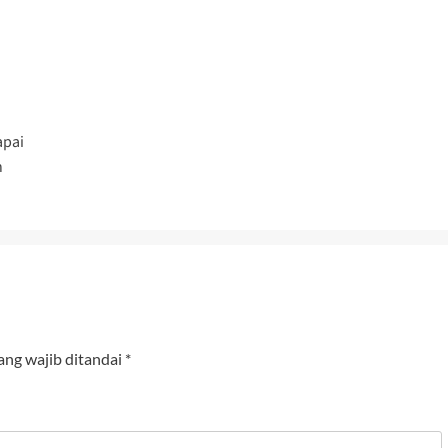
apai
n
ang wajib ditandai
*