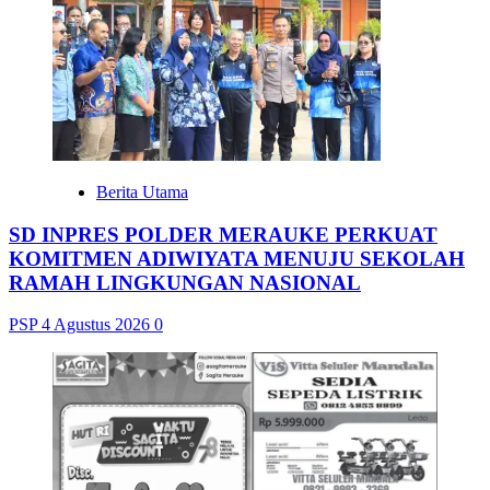
Berita Utama
SD INPRES POLDER MERAUKE PERKUAT
KOMITMEN ADIWIYATA MENUJU SEKOLAH
RAMAH LINGKUNGAN NASIONAL
PSP
4 Agustus 2026
0