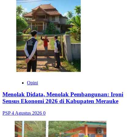
Opini
Menolak Didata, Menolak Pembangunan: Ironi
Sensus Ekonomi 2026 di Kabupaten Merauke
PSP
4 Agustus 2026
0