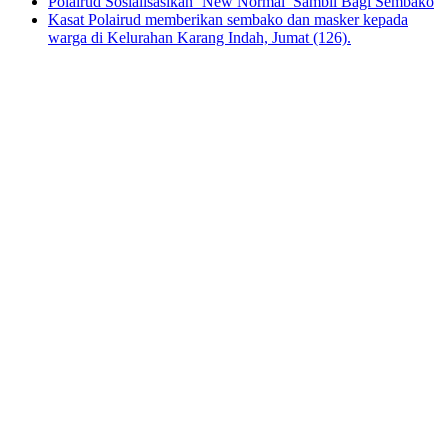
Polairud Sosialisasikan ‘New Normal’ Sambil Bagi Sembako
Kasat Polairud memberikan sembako dan masker kepada
warga di Kelurahan Karang Indah, Jumat (126).