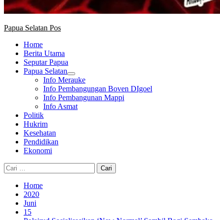
Papua Selatan Pos
Home
Berita Utama
Seputar Papua
Papua Selatan
Info Merauke
Info Pembangungan Boven DIgoel
Info Pembangunan Mappi
Info Asmat
Politik
Hukrim
Kesehatan
Pendidikan
Ekonomi
Cari
untuk:
Home
2020
Juni
15