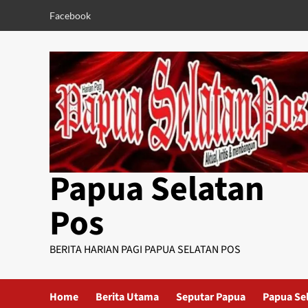
Skip
Facebook
to
content
Papua Selatan
Pos
BERITA HARIAN PAGI PAPUA SELATAN POS
Home
Berita Utama
Seputar Papua
Papua Se