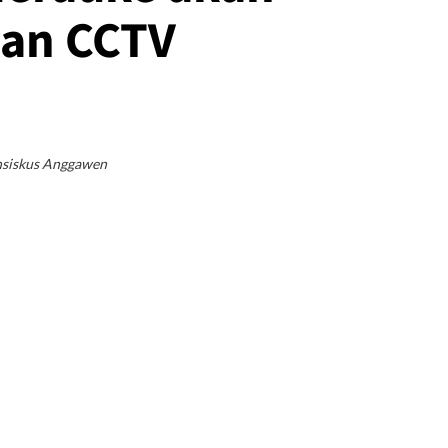
gan CCTV
nsiskus Anggawen