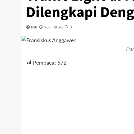
Dilengkapi Den
PSP
9 Juni 2020
0
Fra
Pembaca :
572