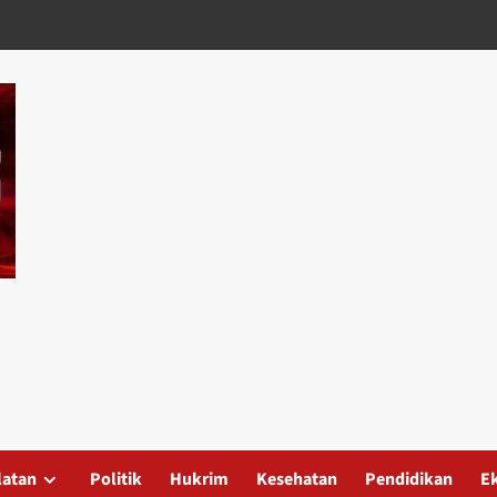
latan
Politik
Hukrim
Kesehatan
Pendidikan
E