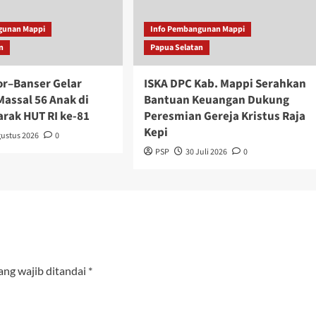
gunan Mappi
Info Pembangunan Mappi
n
Papua Selatan
r–Banser Gelar
ISKA DPC Kab. Mappi Serahkan
Massal 56 Anak di
Bantuan Keuangan Dukung
arak HUT RI ke-81
Peresmian Gereja Kristus Raja
Kepi
gustus 2026
0
PSP
30 Juli 2026
0
ang wajib ditandai
*