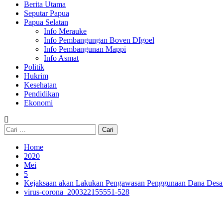
Berita Utama
Seputar Papua
Papua Selatan
Info Merauke
Info Pembangungan Boven DIgoel
Info Pembangunan Mappi
Info Asmat
Politik
Hukrim
Kesehatan
Pendidikan
Ekonomi
Cari
untuk:
Home
2020
Mei
5
Kejaksaan akan Lakukan Pengawasan Penggunaan Dana Desa
virus-corona_200322155551-528