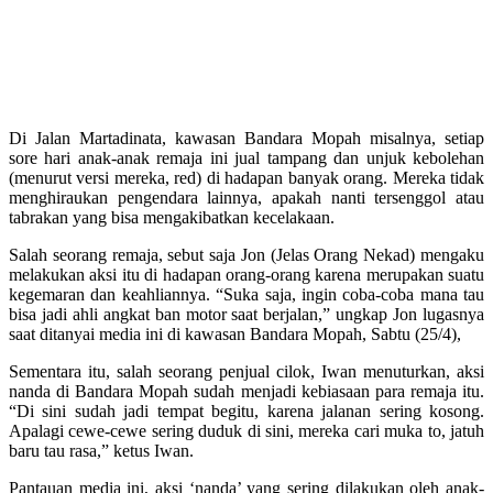
Di Jalan Martadinata, kawasan Bandara Mopah misalnya, setiap
sore hari anak-anak remaja ini jual tampang dan unjuk kebolehan
(menurut versi mereka, red) di hadapan banyak orang. Mereka tidak
menghiraukan pengendara lainnya, apakah nanti tersenggol atau
tabrakan yang bisa mengakibatkan kecelakaan.
Salah seorang remaja, sebut saja Jon (Jelas Orang Nekad) mengaku
melakukan aksi itu di hadapan orang-orang karena merupakan suatu
kegemaran dan keahliannya. “Suka saja, ingin coba-coba mana tau
bisa jadi ahli angkat ban motor saat berjalan,” ungkap Jon lugasnya
saat ditanyai media ini di kawasan Bandara Mopah, Sabtu (25/4),
Sementara itu, salah seorang penjual cilok, Iwan menuturkan, aksi
nanda di Bandara Mopah sudah menjadi kebiasaan para remaja itu.
“Di sini sudah jadi tempat begitu, karena jalanan sering kosong.
Apalagi cewe-cewe sering duduk di sini, mereka cari muka to, jatuh
baru tau rasa,” ketus Iwan.
Pantauan media ini, aksi ‘nanda’ yang sering dilakukan oleh anak-