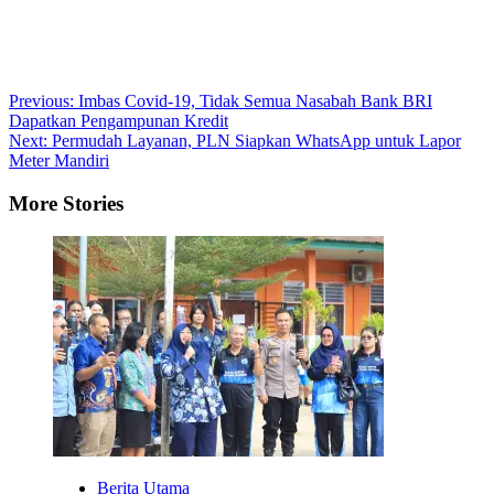
Post
Previous:
Imbas Covid-19, Tidak Semua Nasabah Bank BRI
Dapatkan Pengampunan Kredit
navigation
Next:
Permudah Layanan, PLN Siapkan WhatsApp untuk Lapor
Meter Mandiri
More Stories
Berita Utama