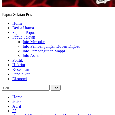
Papua Selatan Pos
Home
Berita Utama
Seputar Papua
Papua Selatan
Info Merauke
Info Pembangungan Boven DIgoel
Info Pembangunan Mappi
Info Asmat
Politik
Hukrim
Kesehatan
Pendidikan
Ekonomi
Cari
untuk:
Home
2020
April
27