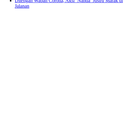
Ditengah Wabah Corona, Aksi ‘Nanda’ Justru Marak di
Jalanan