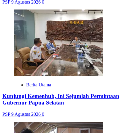
PSP
9 Agustus 2026
0
Berita Utama
Kunjungi Kemenhub, Ini Sejumlah Permintaan
Gubernur Papua Selatan
PSP
9 Agustus 2026
0