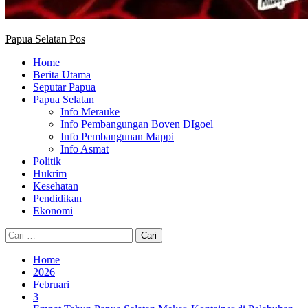
Papua Selatan Pos
Home
Berita Utama
Seputar Papua
Papua Selatan
Info Merauke
Info Pembangungan Boven DIgoel
Info Pembangunan Mappi
Info Asmat
Politik
Hukrim
Kesehatan
Pendidikan
Ekonomi
Cari
untuk:
Home
2026
Februari
3