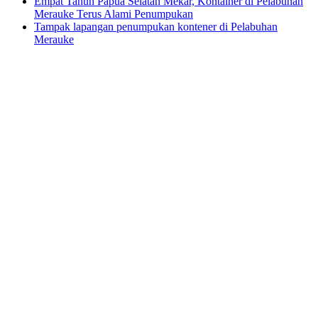
Empat Tahun Papua Selatan Mekar, Kontainer di Pelabuhan
Merauke Terus Alami Penumpukan
Tampak lapangan penumpukan kontener di Pelabuhan
Merauke