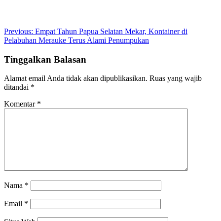
Post
Previous:
Empat Tahun Papua Selatan Mekar, Kontainer di
Pelabuhan Merauke Terus Alami Penumpukan
navigation
Tinggalkan Balasan
Alamat email Anda tidak akan dipublikasikan.
Ruas yang wajib
ditandai
*
Komentar
*
Nama
*
Email
*