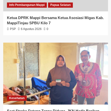
Info Pembangunan Mappi
Papua Selatan
Ketua DPRK Mappi Bersama Ketua Asosiasi Migas Kab.
MappiTinjau SPBU Kilo 7
PSP
6 Agustus 2026
0
Kesehatan
Saat Stroke Datang Tanpa Diduga, JKN Hadir Berikan