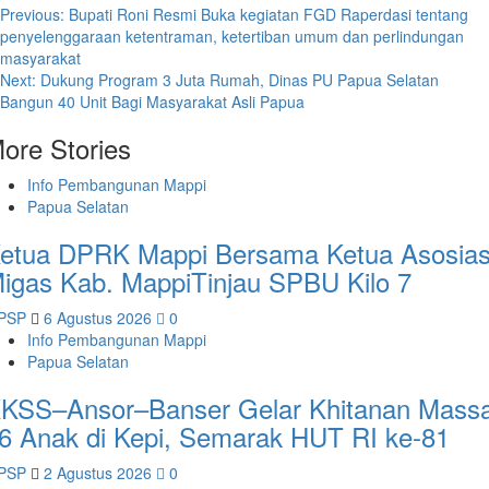
Post
Previous:
Bupati Roni Resmi Buka kegiatan FGD Raperdasi tentang
penyelenggaraan ketentraman, ketertiban umum dan perlindungan
navigation
masyarakat
Next:
Dukung Program 3 Juta Rumah, Dinas PU Papua Selatan
Bangun 40 Unit Bagi Masyarakat Asli Papua
ore Stories
Info Pembangunan Mappi
Papua Selatan
etua DPRK Mappi Bersama Ketua Asosias
igas Kab. MappiTinjau SPBU Kilo 7
PSP
6 Agustus 2026
0
Info Pembangunan Mappi
Papua Selatan
KSS–Ansor–Banser Gelar Khitanan Massa
6 Anak di Kepi, Semarak HUT RI ke-81
PSP
2 Agustus 2026
0