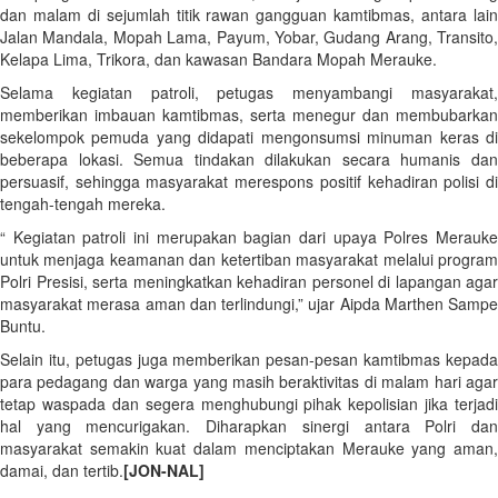
dan malam di sejumlah titik rawan gangguan kamtibmas, antara lain
Jalan Mandala, Mopah Lama, Payum, Yobar, Gudang Arang, Transito,
Kelapa Lima, Trikora, dan kawasan Bandara Mopah Merauke.
Selama kegiatan patroli, petugas menyambangi masyarakat,
memberikan imbauan kamtibmas, serta menegur dan membubarkan
sekelompok pemuda yang didapati mengonsumsi minuman keras di
beberapa lokasi. Semua tindakan dilakukan secara humanis dan
persuasif, sehingga masyarakat merespons positif kehadiran polisi di
tengah-tengah mereka.
“ Kegiatan patroli ini merupakan bagian dari upaya Polres Merauke
untuk menjaga keamanan dan ketertiban masyarakat melalui program
Polri Presisi, serta meningkatkan kehadiran personel di lapangan agar
masyarakat merasa aman dan terlindungi,” ujar Aipda Marthen Sampe
Buntu.
Selain itu, petugas juga memberikan pesan-pesan kamtibmas kepada
para pedagang dan warga yang masih beraktivitas di malam hari agar
tetap waspada dan segera menghubungi pihak kepolisian jika terjadi
hal yang mencurigakan. Diharapkan sinergi antara Polri dan
masyarakat semakin kuat dalam menciptakan Merauke yang aman,
damai, dan tertib.
[JON-NAL]