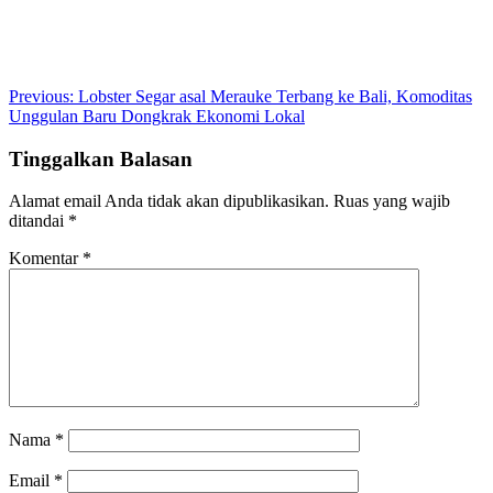
Post
Previous:
Lobster Segar asal Merauke Terbang ke Bali, Komoditas
Unggulan Baru Dongkrak Ekonomi Lokal
navigation
Tinggalkan Balasan
Alamat email Anda tidak akan dipublikasikan.
Ruas yang wajib
ditandai
*
Komentar
*
Nama
*
Email
*