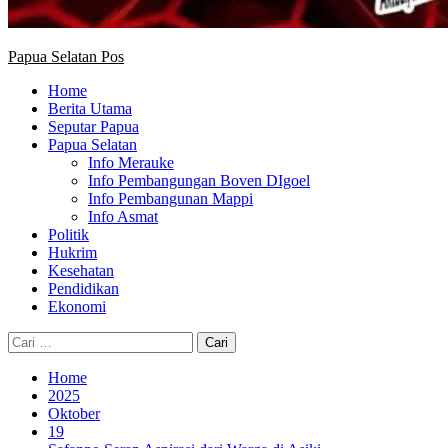
Papua Selatan Pos
Home
Berita Utama
Seputar Papua
Papua Selatan
Info Merauke
Info Pembangungan Boven DIgoel
Info Pembangunan Mappi
Info Asmat
Politik
Hukrim
Kesehatan
Pendidikan
Ekonomi
Cari
untuk:
Home
2025
Oktober
19