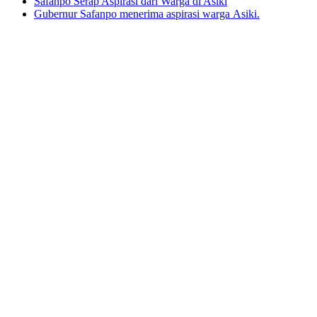
Safanpo Serap Aspirasi dari Warga di Asiki
Gubernur Safanpo menerima aspirasi warga Asiki.