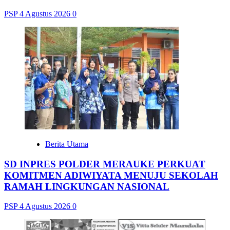
PSP
4 Agustus 2026
0
Berita Utama
SD INPRES POLDER MERAUKE PERKUAT
KOMITMEN ADIWIYATA MENUJU SEKOLAH
RAMAH LINGKUNGAN NASIONAL
PSP
4 Agustus 2026
0