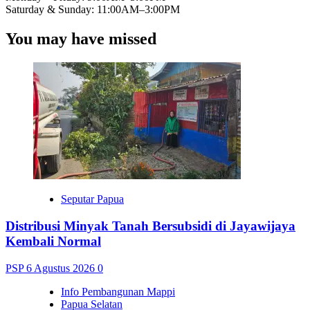
Saturday & Sunday: 11:00AM–3:00PM
You may have missed
Seputar Papua
Distribusi Minyak Tanah Bersubsidi di Jayawijaya
Kembali Normal
PSP
6 Agustus 2026
0
Info Pembangunan Mappi
Papua Selatan