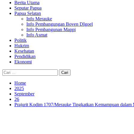
Berita Utama
Seputar Papua
Papua Selatan
Info Merauke
Info Pembangungan Boven DIgoel
Info Pembangunan Mappi
Info Asmat
Politik
Hukrim
Kesehatan
Pendidikan
Ekonomi
Cari
untuk:
Home
2025
September
26
Prajurit Kodim 1707/Merauke Tingkatkan Kemampuan dala