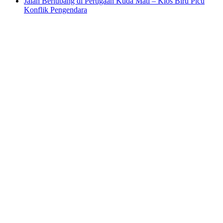
Jalan Berlubang di Pertigaan Kuda Mati – Kios Biru Picu
Konflik Pengendara