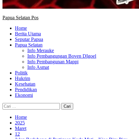
Papua Selatan Pos
Home
Berita Utama
Seputar Papua
Papua Selatan
Info Merauke
Info Pembangungan Boven DIgoel
Info Pembangunan Mappi
Info Asmat
Politik
Hukrim
Kesehatan
Pendidikan
Ekonomi
Cari
untuk:
Home
2025
Maret
12