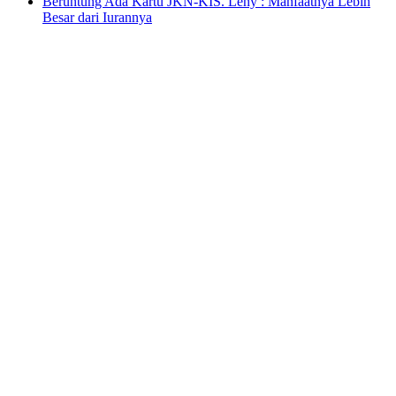
Beruntung Ada Kartu JKN-KIS. Leny : Manfaatnya Lebih
Besar dari Iurannya