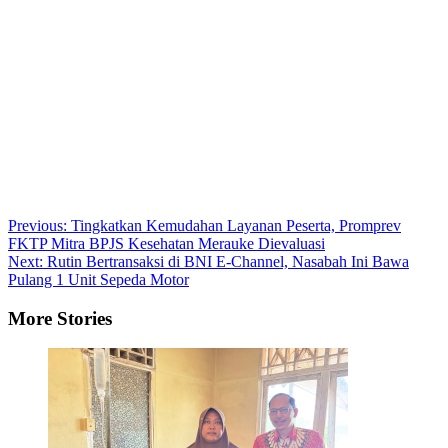
Post
Previous:
Tingkatkan Kemudahan Layanan Peserta, Promprev
FKTP Mitra BPJS Kesehatan Merauke Dievaluasi
navigation
Next:
Rutin Bertransaksi di BNI E-Channel, Nasabah Ini Bawa
Pulang 1 Unit Sepeda Motor
More Stories