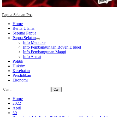
Papua Selatan Pos
Home
Berita Utama
Seputar Papua
Papua Selatan
Info Merauke
Info Pembangungan Boven DIgoel
Info Pembangunan Mappi
Info Asmat
Politik
Hukrim
Kesehatan
Pendidikan
Ekonomi
Cari
untuk:
Home
2022
April
30