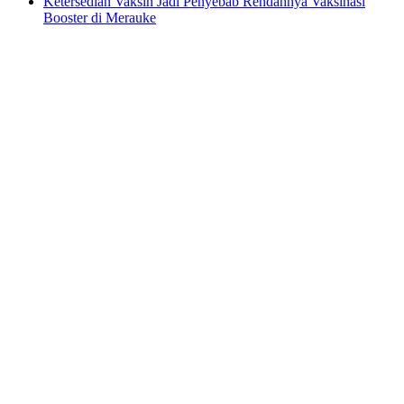
Ketersedian Vaksin Jadi Penyebab Rendahnya Vaksinasi
Booster di Merauke