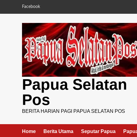
Skip
Facebook
to
content
Papua Selatan
Pos
BERITA HARIAN PAGI PAPUA SELATAN POS
Home
Berita Utama
Seputar Papua
Papua