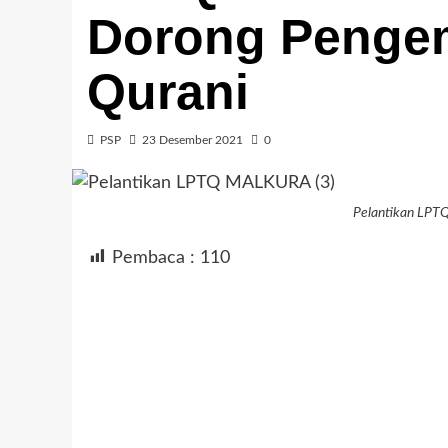
Dorong Penge
Qurani
PSP
23 Desember 2021
0
Pelantikan LP
Pembaca :
110