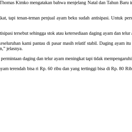
homas Kimko mengatakan bahwa menjelang Natal dan Tahun Baru ini
at, tapi tenan-teman penjual ayam beku sudah antisipasi. Untuk per
ipasi tersebut sehingga stok atau ketersediaan daging ayam dan telur
seluruhan kami pantau di pasar masih relatif stabil. Daging ayam itu
n,” jelasnya.
ermintaan daging dan telur ayam meningkat tapi tidak mempengaruhi 
r ayam terendah bisa ri Rp. 60 ribu dan yang tertinggi bisa di Rp. 80 