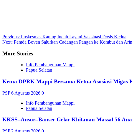
Post
Previous:
Puskesmas Karang Indah Layani Vaksinasi Dosis Kedua
Next:
Pemda Boven Salurkan Cadangan Pangan ke Kombut dan Ari
navigation
More Stories
Info Pembangunan Mappi
Papua Selatan
Ketua DPRK Mappi Bersama Ketua Asosiasi Migas 
PSP
6 Agustus 2026
0
Info Pembangunan Mappi
Papua Selatan
KKSS–Ansor–Banser Gelar Khitanan Massal 56 Ana
PSP
2 Agustus 2026
0