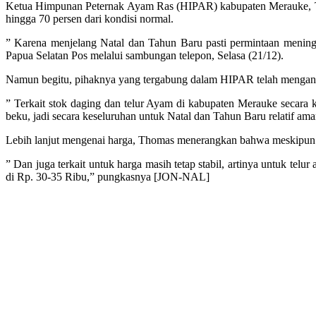
Ketua Himpunan Peternak Ayam Ras (HIPAR) kabupaten Merauke, T
hingga 70 persen dari kondisi normal.
” Karena menjelang Natal dan Tahun Baru pasti permintaan meningk
Papua Selatan Pos melalui sambungan telepon, Selasa (21/12).
Namun begitu, pihaknya yang tergabung dalam HIPAR telah mengantis
” Terkait stok daging dan telur Ayam di kabupaten Merauke secara ke
beku, jadi secara keseluruhan untuk Natal dan Tahun Baru relatif ama
Lebih lanjut mengenai harga, Thomas menerangkan bahwa meskipun p
” Dan juga terkait untuk harga masih tetap stabil, artinya untuk telu
di Rp. 30-35 Ribu,” pungkasnya [JON-NAL]