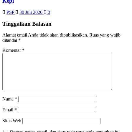
Kepi
PSP
30 Juli 2026
0
Tinggalkan Balasan
Alamat email Anda tidak akan dipublikasikan.
Ruas yang wajib
ditandai
*
Komentar
*
Nama
*
Email
*
Situs Web
Simpan nama, email, dan situs web saya pada peramban ini