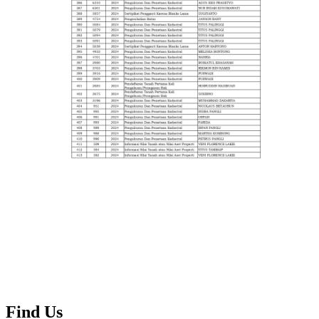
Find Us