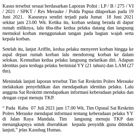
Kasus tersebut sesuai berdasarkan Laporan Polisi : LP / B / 275 / VI
/ 2021 / SPKT / Res Merauke / Polda Papua dilaporkan pada 19
Juni 2021. Kasusnya sendiri terjadi pada Jumat 18 Juni 2021
sekitar jam 23.00 Wit. Ketika itu, korban sedang berada di dapur
rumah miliknya, lalu tiba-tiba kedua pelaku datang dan langsung
memukul korban menggunakan tangan pada bagian wajah serta
kepala korban.
Setelah itu, lanjut Ariffin, kedua pelaku menyeret korban hingga ke
aspal depan rumah korban lalu mendorong korban ke dalam
selokan. Kemudian kedua pelaku langsung melarikan diri. Adapun
identitas para terduga pelaku berinisial YY (21 tahun) dan LAM (27
thn).
Menindak lanjuti laporan tersebut Tim Sat Reskrim Polres Merauke
melakukan penyelidikan dan mendapatkan identitas pelaku. Lalu
anggota Sat Reskrim mendapatkan informasi keberadaan pelaku dan
dengan cepat menuju TKP.
“ Pada Rabu 07 Juli 2021 jam 17.00 Wit, Tim Opsnal Sat Reskrim
Polres Merauke mendapat informasi tentang keberadaan pelaku YY
di Jalan Raya Mandala. Tim langsung menuju TKP dan
menangkapnya untuk diserahkan kepada penyidik guna ditindak
lanjuti,” jelas Kasubag Humas.