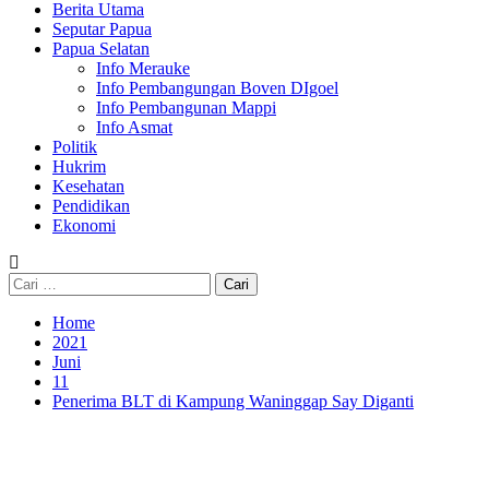
Berita Utama
Seputar Papua
Papua Selatan
Info Merauke
Info Pembangungan Boven DIgoel
Info Pembangunan Mappi
Info Asmat
Politik
Hukrim
Kesehatan
Pendidikan
Ekonomi
Cari
untuk:
Home
2021
Juni
11
Penerima BLT di Kampung Waninggap Say Diganti