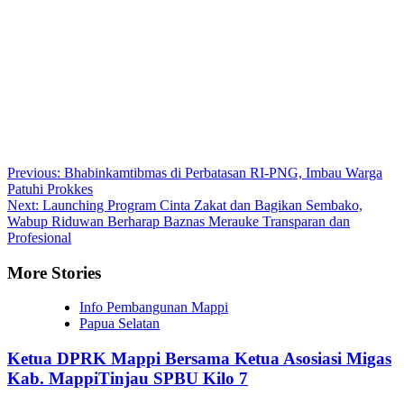
Post
Previous:
Bhabinkamtibmas di Perbatasan RI-PNG, Imbau Warga
Patuhi Prokkes
navigation
Next:
Launching Program Cinta Zakat dan Bagikan Sembako,
Wabup Riduwan Berharap Baznas Merauke Transparan dan
Profesional
More Stories
Info Pembangunan Mappi
Papua Selatan
Ketua DPRK Mappi Bersama Ketua Asosiasi Migas
Kab. MappiTinjau SPBU Kilo 7