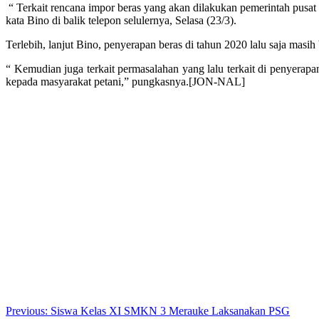
“ Terkait rencana impor beras yang akan dilakukan pemerintah pusat
kata Bino di balik telepon selulernya, Selasa (23/3).
Terlebih, lanjut Bino, penyerapan beras di tahun 2020 lalu saja masi
“ Kemudian juga terkait permasalahan yang lalu terkait di penyerapa
kepada masyarakat petani,” pungkasnya.[JON-NAL]
Post
Previous:
Siswa Kelas XI SMKN 3 Merauke Laksanakan PSG