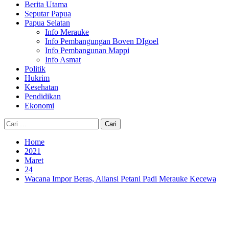
Berita Utama
Seputar Papua
Papua Selatan
Info Merauke
Info Pembangungan Boven DIgoel
Info Pembangunan Mappi
Info Asmat
Politik
Hukrim
Kesehatan
Pendidikan
Ekonomi
Cari
untuk:
Home
2021
Maret
24
Wacana Impor Beras, Aliansi Petani Padi Merauke Kecewa