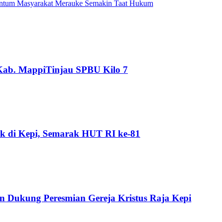
ntum Masyarakat Merauke Semakin Taat Hukum
Kab. MappiTinjau SPBU Kilo 7
k di Kepi, Semarak HUT RI ke-81
Dukung Peresmian Gereja Kristus Raja Kepi