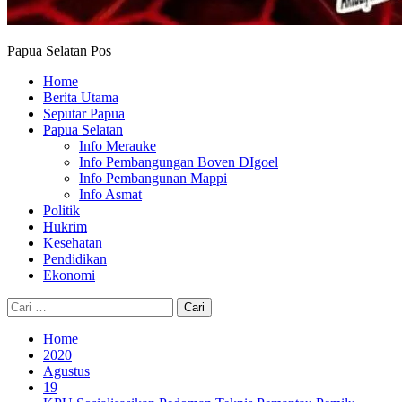
Papua Selatan Pos
Home
Berita Utama
Seputar Papua
Papua Selatan
Info Merauke
Info Pembangungan Boven DIgoel
Info Pembangunan Mappi
Info Asmat
Politik
Hukrim
Kesehatan
Pendidikan
Ekonomi
Cari
untuk:
Home
2020
Agustus
19