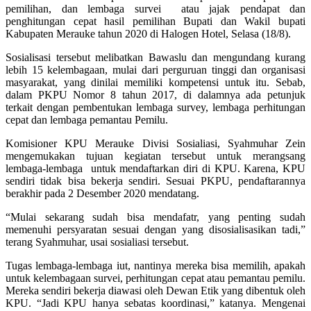
pemilihan, dan lembaga survei atau jajak pendapat dan
penghitungan cepat hasil pemilihan Bupati dan Wakil bupati
Kabupaten Merauke tahun 2020 di Halogen Hotel, Selasa (18/8).
Sosialisasi tersebut melibatkan Bawaslu dan mengundang kurang
lebih 15 kelembagaan, mulai dari perguruan tinggi dan organisasi
masyarakat, yang dinilai memiliki kompetensi untuk itu. Sebab,
dalam PKPU Nomor 8 tahun 2017, di dalamnya ada petunjuk
terkait dengan pembentukan lembaga survey, lembaga perhitungan
cepat dan lembaga pemantau Pemilu.
Komisioner KPU Merauke Divisi Sosialiasi, Syahmuhar Zein
mengemukakan tujuan kegiatan tersebut untuk merangsang
lembaga-lembaga untuk mendaftarkan diri di KPU. Karena, KPU
sendiri tidak bisa bekerja sendiri. Sesuai PKPU, pendaftarannya
berakhir pada 2 Desember 2020 mendatang.
“Mulai sekarang sudah bisa mendafatr, yang penting sudah
memenuhi persyaratan sesuai dengan yang disosialisasikan tadi,”
terang Syahmuhar, usai sosialiasi tersebut.
Tugas lembaga-lembaga iut, nantinya mereka bisa memilih, apakah
untuk kelembagaan survei, perhitungan cepat atau pemantau pemilu.
Mereka sendiri bekerja diawasi oleh Dewan Etik yang dibentuk oleh
KPU. “Jadi KPU hanya sebatas koordinasi,” katanya. Mengenai