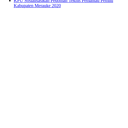
KPU Sosialisasikan Pedoman Teknis Pemantau Pemilu
Kabupaten Merauke 2020