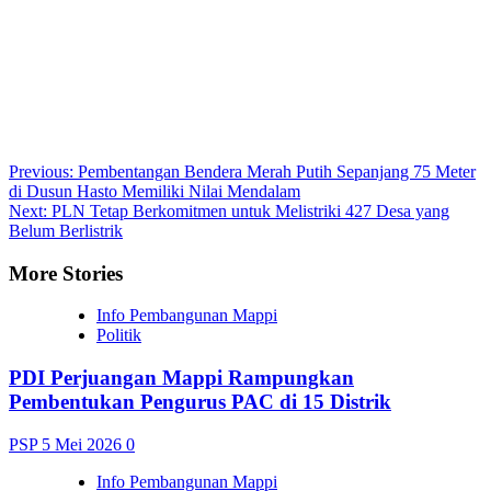
Post
Previous:
Pembentangan Bendera Merah Putih Sepanjang 75 Meter
di Dusun Hasto Memiliki Nilai Mendalam
navigation
Next:
PLN Tetap Berkomitmen untuk Melistriki 427 Desa yang
Belum Berlistrik
More Stories
Info Pembangunan Mappi
Politik
PDI Perjuangan Mappi Rampungkan
Pembentukan Pengurus PAC di 15 Distrik
PSP
5 Mei 2026
0
Info Pembangunan Mappi