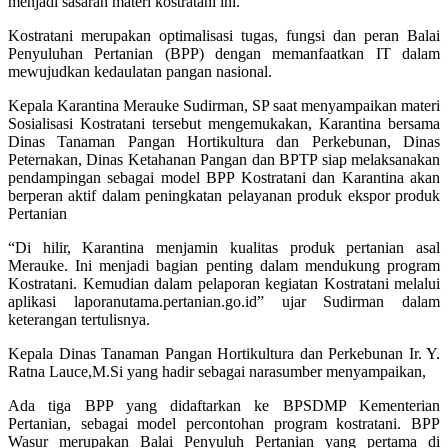
menjadi sasaran materi kostratani ini.
Kostratani merupakan optimalisasi tugas, fungsi dan peran Balai
Penyuluhan Pertanian (BPP) dengan memanfaatkan IT dalam
mewujudkan kedaulatan pangan nasional.
Kepala Karantina Merauke Sudirman, SP saat menyampaikan materi
Sosialisasi Kostratani tersebut mengemukakan, Karantina bersama
Dinas Tanaman Pangan Hortikultura dan Perkebunan, Dinas
Peternakan, Dinas Ketahanan Pangan dan BPTP siap melaksanakan
pendampingan sebagai model BPP Kostratani dan Karantina akan
berperan aktif dalam peningkatan pelayanan produk ekspor produk
Pertanian
“Di hilir, Karantina menjamin kualitas produk pertanian asal
Merauke. Ini menjadi bagian penting dalam mendukung program
Kostratani. Kemudian dalam pelaporan kegiatan Kostratani melalui
aplikasi laporanutama.pertanian.go.id” ujar Sudirman dalam
keterangan tertulisnya.
Kepala Dinas Tanaman Pangan Hortikultura dan Perkebunan Ir. Y.
Ratna Lauce,M.Si yang hadir sebagai narasumber menyampaikan,
Ada tiga BPP yang didaftarkan ke BPSDMP Kementerian
Pertanian, sebagai model percontohan program kostratani. BPP
Wasur merupakan Balai Penyuluh Pertanian yang pertama di