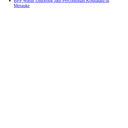
BPP Wasur Didorong Jadi Percontohan Kostratani di
Merauke