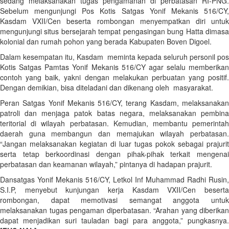
sedang melaksanakan tugas pengamanan di perbatasan RI-PNG.
Sebelum mengunjungi Pos Kotis Satgas Yonif Mekanis 516/CY,
Kasdam VXII/Cen beserta rombongan menyempatkan diri untuk
mengunjungi situs bersejarah tempat pengasingan bung Hatta dimasa
kolonial dan rumah pohon yang berada Kabupaten Boven Digoel.
Dalam kesempatan itu, Kasdam meminta kepada seluruh personil pos
Kotis Satgas Pamtas Yonif Mekanis 516/CY agar selalu memberikan
contoh yang baik, yakni dengan melakukan perbuatan yang positif.
Dengan demikian, bisa diteladani dan dikenang oleh masyarakat.
Peran Satgas Yonif Mekanis 516/CY, terang Kasdam, melaksanakan
patroli dan menjaga patok batas negara, melaksanakan pembina
teritorial di wilayah perbatasan. Kemudian, membantu pemerintah
daerah guna membangun dan memajukan wilayah perbatasan.
“Jangan melaksanakan kegiatan di luar tugas pokok sebagai prajurit
serta tetap berkoordinasi dengan pihak-pihak terkait mengenai
perbatasan dan keamanan wilayah,” pintanya di hadapan prajurit.
Dansatgas Yonif Mekanis 516/CY, Letkol Inf Muhammad Radhi Rusin,
S.I.P, menyebut kunjungan kerja Kasdam VXII/Cen beserta
rombongan, dapat memotivasi semangat anggota untuk
melaksanakan tugas pengaman diperbatasan. “Arahan yang diberikan
dapat menjadikan suri tauladan bagi para anggota,” pungkasnya.