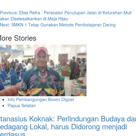
Post
Previous:
Elias Refra : Persoalan Penutupan Jalan di Kelurahan Muli
akan Diselesaikankan di Meja Hijau
navigation
Next:
SMKN 1 Tetap Gunakan Metode Pembelajaran Daring
ore Stories
Info Pembangungan Boven DIgoel
Papua Selatan
tanasius Koknak: Perlindungan Budaya da
edagang Lokal, harus Didorong menjadi
erdasus