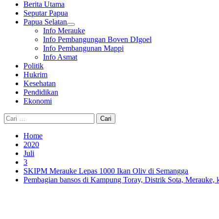
Berita Utama
Seputar Papua
Papua Selatan
Info Merauke
Info Pembangungan Boven DIgoel
Info Pembangunan Mappi
Info Asmat
Politik
Hukrim
Kesehatan
Pendidikan
Ekonomi
Cari
untuk:
Home
2020
Juli
3
SKIPM Merauke Lepas 1000 Ikan Oliv di Semangga
Pembagian bansos di Kampung Toray, Distrik Sota, Merauke, 