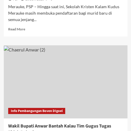
Merauke, PSP – Hingga saat ini, Sekolah Kristen Kalam Kudus
Merauke masih membuka pendaftaran bagi murid baru di
semua jenjang...
Read
Read More
more
about
Sekolah
Kristen
Kalam
Kudus
Merauke
Buka
Pendaftaran
Murid
Baru
Info Pembangungan Boven DIgoel
Wakil Bupati Anwar Bantah Kalau Tim Gugus Tugas