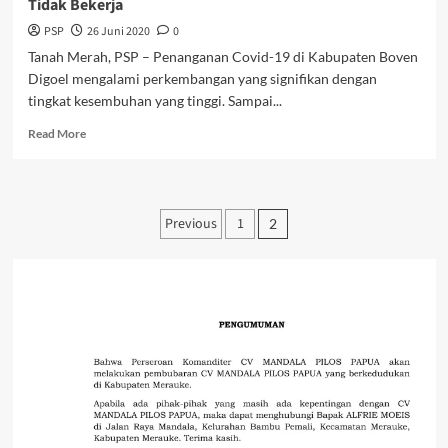
Tidak Bekerja
PSP
26 Juni 2020
0
Tanah Merah, PSP – Penanganan Covid-19 di Kabupaten Boven
Digoel mengalami perkembangan yang signifikan dengan
tingkat kesembuhan yang tinggi. Sampai...
Read
Read More
more
about
Wakil
Bupati
Paginasi
Previous
1
2
Anwar
pos
Bantah
Kalau
Tim
Gugus
Tugas
Tidak
Bekerja