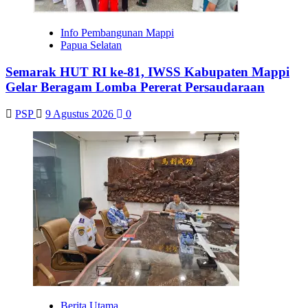
Info Pembangunan Mappi
Papua Selatan
Semarak HUT RI ke-81, IWSS Kabupaten Mappi
Gelar Beragam Lomba Pererat Persaudaraan
PSP
9 Agustus 2026
0
Berita Utama