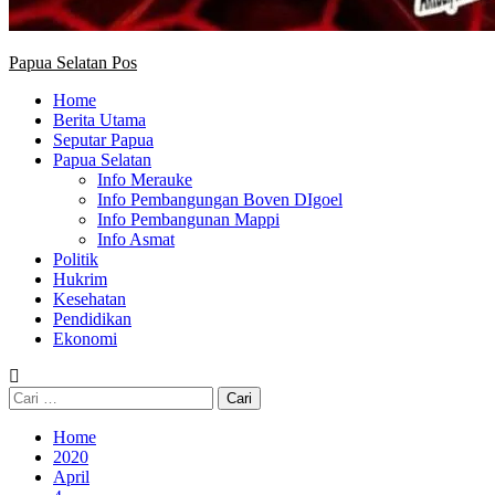
Papua Selatan Pos
Home
Berita Utama
Seputar Papua
Papua Selatan
Info Merauke
Info Pembangungan Boven DIgoel
Info Pembangunan Mappi
Info Asmat
Politik
Hukrim
Kesehatan
Pendidikan
Ekonomi
Cari
untuk:
Home
2020
April