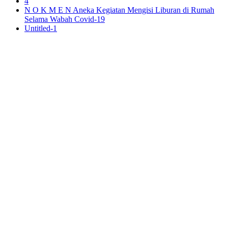
4
N O K M E N Aneka Kegiatan Mengisi Liburan di Rumah
Selama Wabah Covid-19
Untitled-1