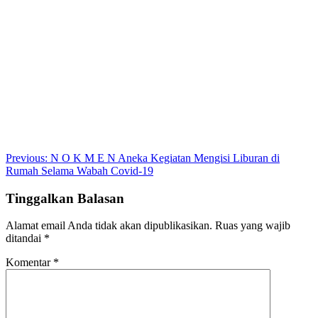
Post
Previous:
N O K M E N Aneka Kegiatan Mengisi Liburan di
Rumah Selama Wabah Covid-19
navigation
Tinggalkan Balasan
Alamat email Anda tidak akan dipublikasikan.
Ruas yang wajib
ditandai
*
Komentar
*