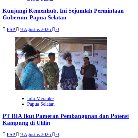
Kunjungi Kemenhub, Ini Sejumlah Permintaan
Gubernur Papua Selatan
PSP
9 Agustus 2026
0
Info Merauke
Papua Selatan
PT BIA Ikut Pameran Pembangunan dan Potensi
Kampung di Ulilin
PSP
9 Agustus 2026
0