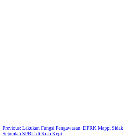
Post
Previous:
Lakukan Fungsi Pengawasan, DPRK Mappi Sidak
Sejumlah SPBU di Kota Kepi
navigation