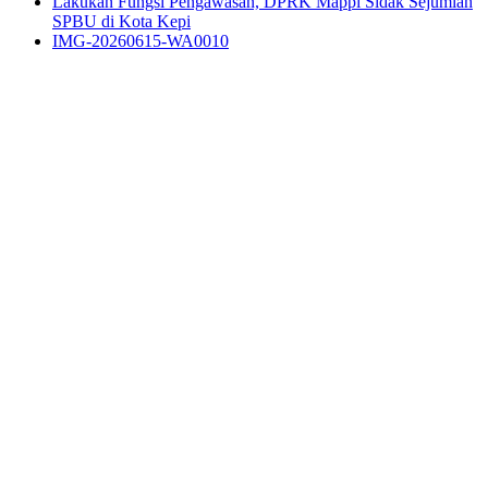
Lakukan Fungsi Pengawasan, DPRK Mappi Sidak Sejumlah
SPBU di Kota Kepi
IMG-20260615-WA0010