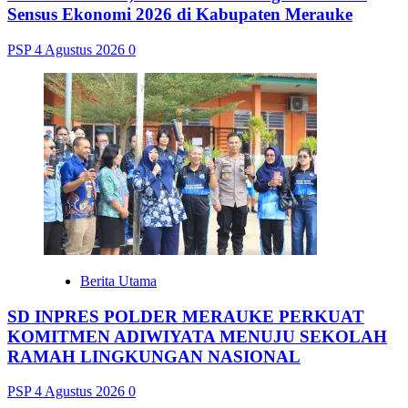
Sensus Ekonomi 2026 di Kabupaten Merauke
PSP
4 Agustus 2026
0
Berita Utama
SD INPRES POLDER MERAUKE PERKUAT
KOMITMEN ADIWIYATA MENUJU SEKOLAH
RAMAH LINGKUNGAN NASIONAL
PSP
4 Agustus 2026
0