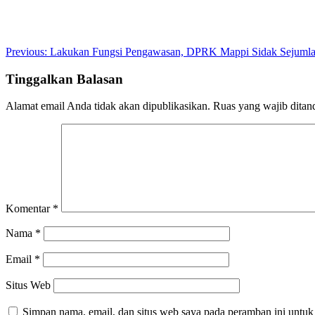
Post
Previous:
Lakukan Fungsi Pengawasan, DPRK Mappi Sidak Sejumla
navigation
Tinggalkan Balasan
Alamat email Anda tidak akan dipublikasikan.
Ruas yang wajib ditan
Komentar
*
Nama
*
Email
*
Situs Web
Simpan nama, email, dan situs web saya pada peramban ini untuk