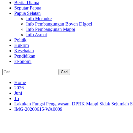
Berita Utama
Seputar Papua
Papua Selatan
Info Merauke
Info Pembangungan Boven DIgoel
Info Pembangunan Mappi
Info Asmat
Politik
Hukrim
Kesehatan
Pendidikan
Ekonomi
Cari
untuk:
Home
2026
Juni
15
Lakukan Fungsi Pengawasan, DPRK Mappi Sidak Sejumlah S
IMG-20260615-WA0009