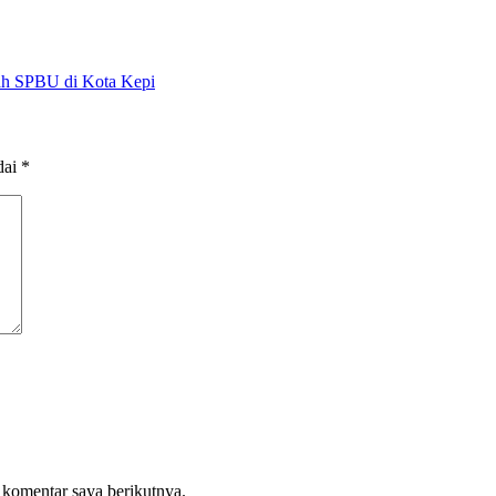
h SPBU di Kota Kepi
dai
*
 komentar saya berikutnya.