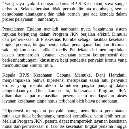
“Yang saya syukuri dengan adanya BPJS Kesehatan, saya sangat
terbantu. Selama berobat tidak pernah diminta membayar, semua
pengobatan ditanggung dan tidak pernah juga ada kendala dalam
proses pelayanan,” tambahnya.
Pengalaman Endang menjadi gambaran nyata bagaimana sistem
rujukan berjenjang dalam Program JKN berjalan efektif. Dimulai
dari pemeriksaan di Puskesmas Kumbe sebagai fasilitas kesehatan
tingkat pertama, hingga mendapatkan penanganan lanjutan di rumah
sakit rujukan sesuai indikasi medis. Pendekatan ini memungkinkan
pasien memperoleh layanan kesehatan secara komprehensif dan
berkesinambungan, khususnya bagi penderita penyakit kronis yang
membutuhkan kontrol rutin.
Kepala BPJS Kesehatan Cabang Merauke, Dani Hamdani,
menyampaikan bahwa hipertensi merupakan salah satu penyakit
kronis yang membutuhkan komitmen jangka panjang dalam
pengelolaannya. Oleh karena itu, keberadaan Program JKN
diharapkan dapat memastikan peserta tetap mendapatkan akses
layanan kesehatan tanpa harus terbebani oleh biaya pengobatan.
“Hipertensi merupakan penyakit yang memerlukan pemantauan
rutin agar tidak berkembang menjadi komplikasi yang lebih serius.
Melalui Program JKN, peserta dapat memperoleh layanan kesehatan
mulai dari pemeriksaan di fasilitas kesehatan tingkat pertama hingga