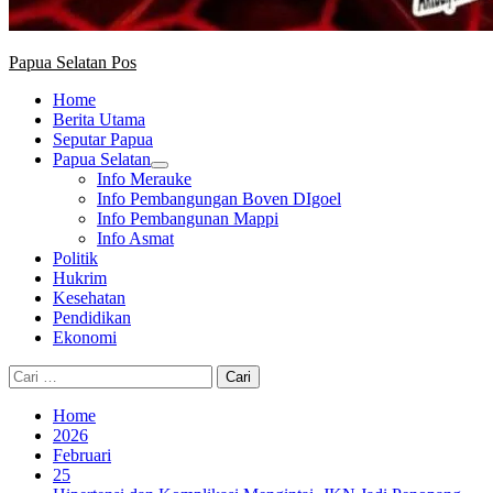
Papua Selatan Pos
Home
Berita Utama
Seputar Papua
Papua Selatan
Info Merauke
Info Pembangungan Boven DIgoel
Info Pembangunan Mappi
Info Asmat
Politik
Hukrim
Kesehatan
Pendidikan
Ekonomi
Cari
untuk:
Home
2026
Februari
25