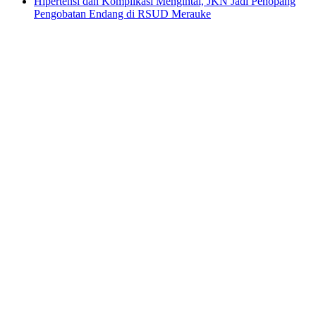
Hipertensi dan Komplikasi Mengintai, JKN Jadi Penopang
Pengobatan Endang di RSUD Merauke