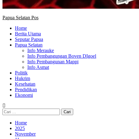
Papua Selatan Pos
Home
Berita Utama
Seputar Papua
Papua Selatan
Info Merauke
Info Pembangungan Boven DIgoel
Info Pembangunan Mappi
Info Asmat
Politik
Hukrim
Kesehatan
Pendidikan
Ekonomi
Cari
untuk:
Home
2025
November