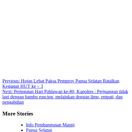
Post
Previous:
Hujan Lebat Paksa Pemprov Papua Selatan Batalkan
Kegiatan HUT ke – 3
navigation
Next:
Peringatan Hari Pahlawan ke-80, Kapolres : Perjuangan tidak
lagi dengan bambu runcing, melainkan dengan ilmu, empati, dan
pengabdian
More Stories
Info Pembangunan Mappi
Papua Selatan