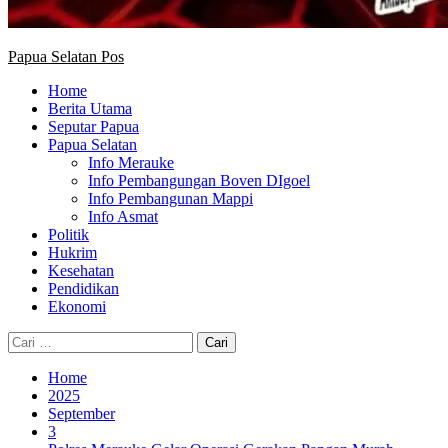
Papua Selatan Pos
Home
Berita Utama
Seputar Papua
Papua Selatan
Info Merauke
Info Pembangungan Boven DIgoel
Info Pembangunan Mappi
Info Asmat
Politik
Hukrim
Kesehatan
Pendidikan
Ekonomi
Cari
untuk:
Home
2025
September
3