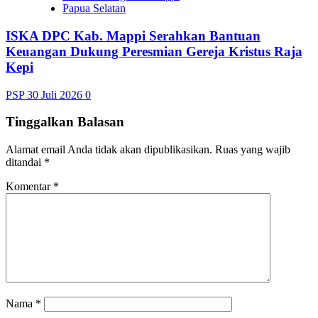
Papua Selatan
ISKA DPC Kab. Mappi Serahkan Bantuan
Keuangan Dukung Peresmian Gereja Kristus Raja
Kepi
PSP
30 Juli 2026
0
Tinggalkan Balasan
Alamat email Anda tidak akan dipublikasikan.
Ruas yang wajib
ditandai
*
Komentar
*
Nama
*