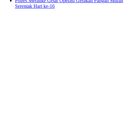
Polres Merauke Gelar Operasi Gerakan Pangan Murah
Serentak Hari ke-16