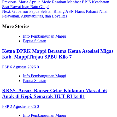
Post
Previous:
Maria Aprilia Mede Rasakan Manfaat BPJS Kesehatan
Saat Rawat Inap Batu Ginjal
navigation
Next:
Gubernur Papua Selatan Bilang ASN Harus Pahami Nilai
Pelayanan, Akuntabilitas, dan Loyalitas
More Stories
Info Pembangunan Mappi
Papua Selatan
Ketua DPRK Mappi Bersama Ketua Asosiasi Migas
Kab. MappiTinjau SPBU Kilo 7
PSP
6 Agustus 2026
0
Info Pembangunan Mappi
Papua Selatan
KKSS–Ansor–Banser Gelar Khitanan Massal 56
Anak di Kepi, Semarak HUT RI ke-81
PSP
2 Agustus 2026
0
Info Pembangunan Mappi