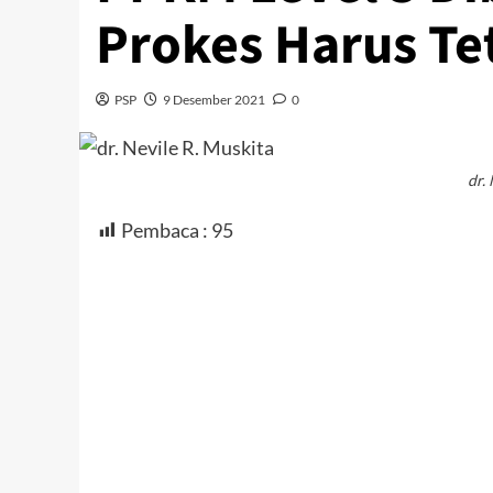
Prokes Harus Te
PSP
9 Desember 2021
0
dr.
Pembaca :
95