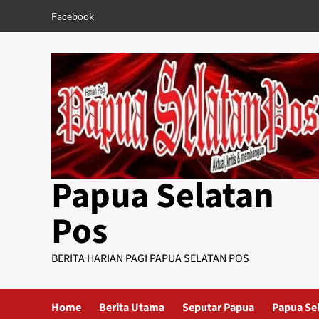
Skip
Facebook
to
content
Papua Selatan
Pos
BERITA HARIAN PAGI PAPUA SELATAN POS
Home
Berita Utama
Seputar Papua
Papua Se