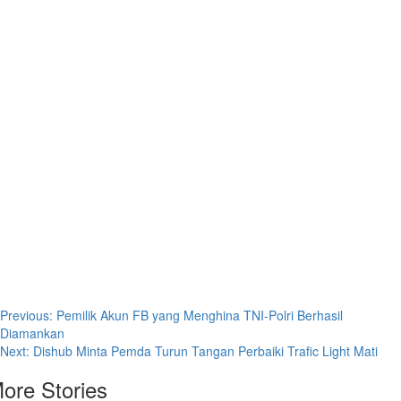
Post
Previous:
Pemilik Akun FB yang Menghina TNI-Polri Berhasil
Diamankan
navigation
Next:
Dishub Minta Pemda Turun Tangan Perbaiki Trafic Light Mati
ore Stories