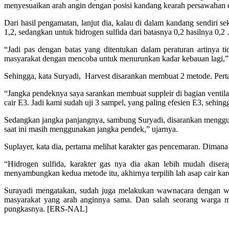
menyesuaikan arah angin dengan posisi kandang kearah persawahan 
Dari hasil pengamatan, lanjut dia, kalau di dalam kandang sendiri s
1,2, sedangkan untuk hidrogen sulfida dari batasnya 0,2 hasilnya 0,2 .
“Jadi pas dengan batas yang ditentukan dalam peraturan artinya t
masyarakat dengan mencoba untuk menurunkan kadar kebauan lagi,”
Sehingga, kata Suryadi, Harvest disarankan membuat 2 metode. Per
“Jangka pendeknya saya sarankan membuat suppleir di bagian venti
cair E3. Jadi kami sudah uji 3 sampel, yang paling efesien E3, sehing
Sedangkan jangka panjangnya, sambung Suryadi, disarankan menggunak
saat ini masih menggunakan jangka pendek,” ujarnya.
Suplayer, kata dia, pertama melihat karakter gas pencemaran. Dimana
“Hidrogen sulfida, karakter gas nya dia akan lebih mudah disera
menyambungkan kedua metode itu, akhirnya terpilih lah asap cair kare
Surayadi mengatakan, sudah juga melakukan wawnacara dengan wa
masyarakat yang arah anginnya sama. Dan salah seorang warga m
pungkasnya. [ERS-NAL]