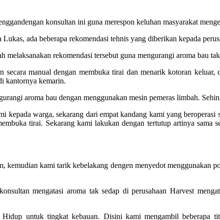
nggandengan konsultan ini guna merespon keluhan masyarakat mengena
 Lukas, ada beberapa rekomendasi tehnis yang diberikan kepada perus
gah melaksanakan rekomendasi tersebut guna mengurangi aroma bau tak
kan secara manual dengan membuka tirai dan menarik kotoran keluar
i kantornya kemarin.
engurangi aroma bau dengan menggunakan mesin pemeras limbah. Sehin
kami kepada warga, sekarang dari empat kandang kami yang beroperasi
mbuka tirai. Sekarang kami lakukan dengan tertutup artinya sama se
am, kemudian kami tarik kebelakang dengen menyedot menggunakan pom
ai konsultan mengatasi aroma tak sedap di perusahaan Harvest menga
idup untuk tingkat kebauan. Disini kami mengambil beberapa tit