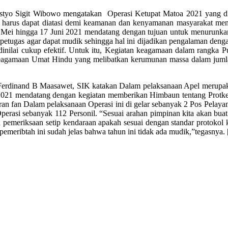
tyo Sigit Wibowo mengatakan Operasi Ketupat Matoa 2021 yang di
i harus dapat diatasi demi keamanan dan kenyamanan masyarakat menje
 6 Mei hingga 17 Juni 2021 mendatang dengan tujuan untuk menurun
 petugas agar dapat mudik sehingga hal ini dijadikan pengalaman den
ilai cukup efektif. Untuk itu, Kegiatan keagamaan dalam rangka Pua
Keagamaan Umat Hindu yang melibatkan kerumunan massa dalam jumlah
erdinand B Maasawet, SIK katakan Dalam pelaksanaan Apel merupaka
 2021 mendatang dengan kegiatan memberikan Himbaun tentang Protke
an fan Dalam pelaksanaan Operasi ini di gelar sebanyak 2 Pos Pelay
 Operasi sebanyak 112 Personil. “Sesuai arahan pimpinan kita akan bu
 pemeriksaan setip kendaraan apakah sesuai dengan standar protokol ke
 pemeribtah ini sudah jelas bahwa tahun ini tidak ada mudik,”tegasny