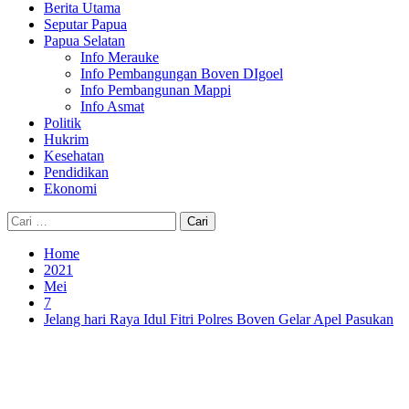
Berita Utama
Seputar Papua
Papua Selatan
Info Merauke
Info Pembangungan Boven DIgoel
Info Pembangunan Mappi
Info Asmat
Politik
Hukrim
Kesehatan
Pendidikan
Ekonomi
Cari
untuk:
Home
2021
Mei
7
Jelang hari Raya Idul Fitri Polres Boven Gelar Apel Pasukan