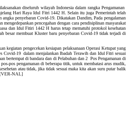
laksanakan diseluruh wilayah Indonesia dalam rangka Pengamanan
lang Hari Raya Idul Fitri 1442 H. Selain itu juga Pemerintah telah
kan angka penyebaran Covid-19. Dikatakan Dandim, Pada pengalaman
gan mengedepankan pencegahan dengan cara pendisiplinan masyarakat
sa dan Idul Fitiri 1442 H harus tetap mematuhi protokol kesehatan
 besar membuat Kluster baru penyebaran Covid-19 tidak terjadi di
n kegiatan pengecekan kesiapan pelaksanaan Operasi Ketupat yang
s Covid-19 dalam menjalankan Ibadah Terawih dan Idul Fitri sesuai
anan bertempat di bandara dan di Pelabuhan dan 2 Pos Pengamanan di
at pos-pos pengamanan di beberapa titik, untuk membatasi arus mudik,
sehetan atau tidak, jika tidak sesuai maka kita akan suru putar balik
a. [VER-NAL]