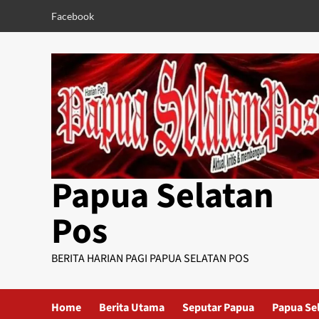
Skip
Facebook
to
content
Papua Selatan
Pos
BERITA HARIAN PAGI PAPUA SELATAN POS
Home
Berita Utama
Seputar Papua
Papua Se