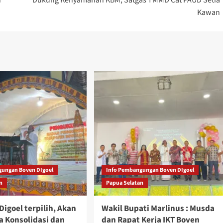
Kawan
gungan Boven DIgoel
Info Pembangungan Boven DIgoel
n
Papua Selatan
Digoel terpilih, Akan
Wakil Bupati Marlinus : Musda
a Konsolidasi dan
dan Rapat Kerja IKT Boven