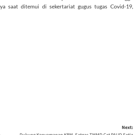
ya saat ditemui di sekertariat gugus tugas Covid-19,
Next:
n
Dukung Kenyamanan KBM, Satgas TMMD Cat PAUD Setia