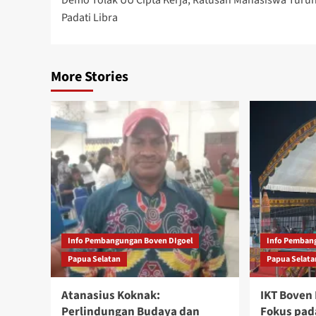
navigation
Padati Libra
More Stories
Info Pembangungan Boven DIgoel
Info Pemban
Papua Selatan
Papua Selata
Atanasius Koknak:
IKT Boven 
Perlindungan Budaya dan
Fokus pad