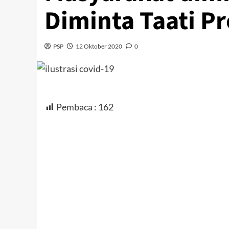
Diminta Taati P
PSP
12 Oktober 2020
0
Pembaca :
162