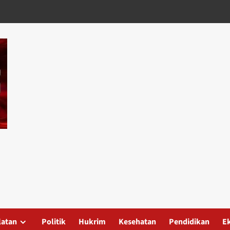
latan
Politik
Hukrim
Kesehatan
Pendidikan
E