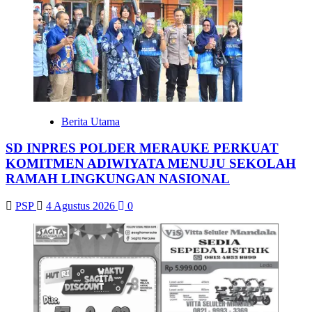
Berita Utama
SD INPRES POLDER MERAUKE PERKUAT
KOMITMEN ADIWIYATA MENUJU SEKOLAH
RAMAH LINGKUNGAN NASIONAL
PSP
4 Agustus 2026
0