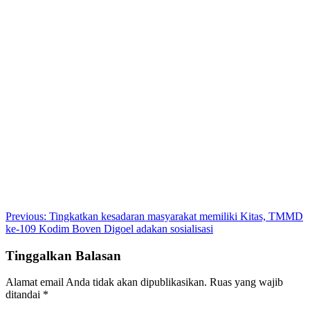
Post
Previous:
Tingkatkan kesadaran masyarakat memiliki Kitas, TMMD
ke-109 Kodim Boven Digoel adakan sosialisasi
navigation
Tinggalkan Balasan
Alamat email Anda tidak akan dipublikasikan.
Ruas yang wajib
ditandai
*