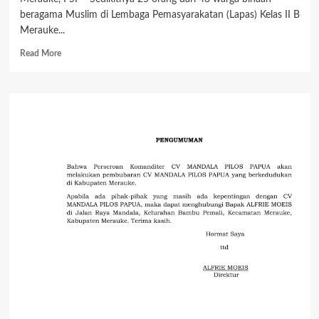
beragama Muslim di Lembaga Pemasyarakatan (Lapas) Kelas II B
Merauke...
Read
Read More
more
about
25
Warga
Binaan
Terima
Remisi
Khusus
Idul
Fitri