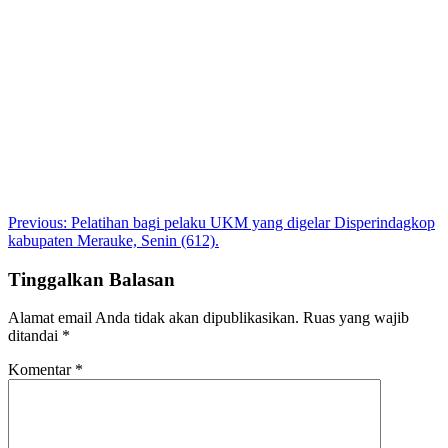
Post
Previous:
Pelatihan bagi pelaku UKM yang digelar Disperindagkop
kabupaten Merauke, Senin (612).
navigation
Tinggalkan Balasan
Alamat email Anda tidak akan dipublikasikan.
Ruas yang wajib
ditandai
*
Komentar
*