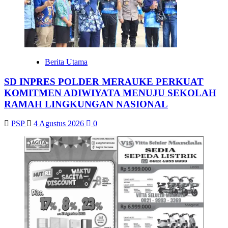
Berita Utama
SD INPRES POLDER MERAUKE PERKUAT
KOMITMEN ADIWIYATA MENUJU SEKOLAH
RAMAH LINGKUNGAN NASIONAL
PSP
4 Agustus 2026
0