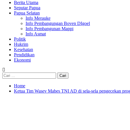
Berita Utama
Seputar Papua
Papua Selatan
Info Merauke
Info Pembangungan Boven DIgoel
Info Pembangunan Mappi
Info Asmat
Politik
Hukrim
Kesehatan
Pendidikan
Ekonomi
Cari
untuk:
Home
Ketua Tim Wasev Mabes TNI AD di sela-sela pengecekan 