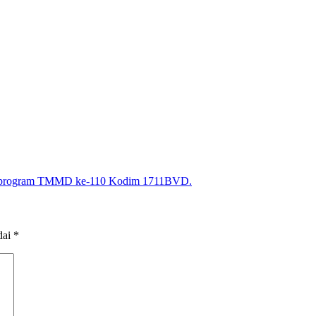
an program TMMD ke-110 Kodim 1711BVD.
dai
*