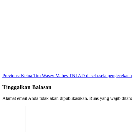
Post
Previous:
Ketua Tim Wasev Mabes TNI AD di sela-sela pengecek
navigation
Tinggalkan Balasan
Alamat email Anda tidak akan dipublikasikan.
Ruas yang wajib ditan