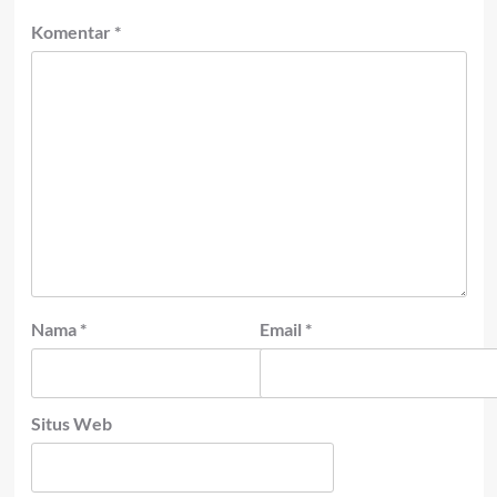
Komentar
*
Nama
*
Email
*
Situs Web