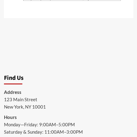
Find Us
Address
123 Main Street
New York, NY 10001
Hours
Monday—Friday: 9:00AM–5:00PM
Saturday & Sunday: 11:00AM–3:00PM