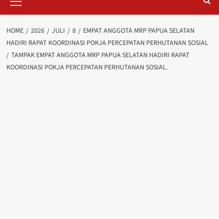
Menu
HOME
2026
JULI
8
EMPAT ANGGOTA MRP PAPUA SELATAN
HADIRI RAPAT KOORDINASI POKJA PERCEPATAN PERHUTANAN SOSIAL
TAMPAK EMPAT ANGGOTA MRP PAPUA SELATAN HADIRI RAPAT
KOORDINASI POKJA PERCEPATAN PERHUTANAN SOSIAL.