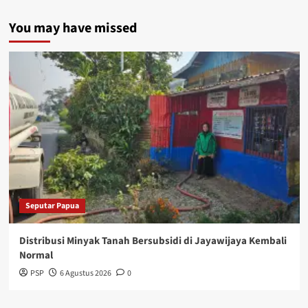
You may have missed
Seputar Papua
Distribusi Minyak Tanah Bersubsidi di Jayawijaya Kembali
Normal
PSP
6 Agustus 2026
0