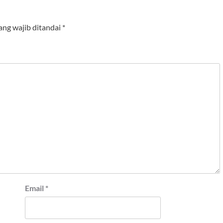
ang wajib ditandai
*
Email
*