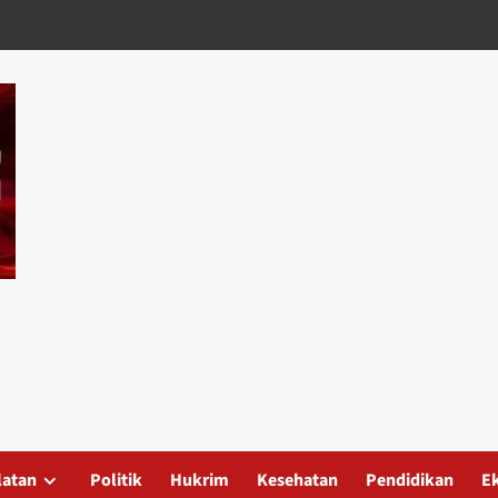
latan
Politik
Hukrim
Kesehatan
Pendidikan
E