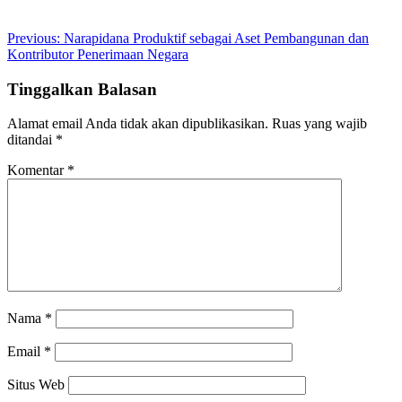
Post
Previous:
Narapidana Produktif sebagai Aset Pembangunan dan
Kontributor Penerimaan Negara
navigation
Tinggalkan Balasan
Alamat email Anda tidak akan dipublikasikan.
Ruas yang wajib
ditandai
*
Komentar
*
Nama
*
Email
*
Situs Web