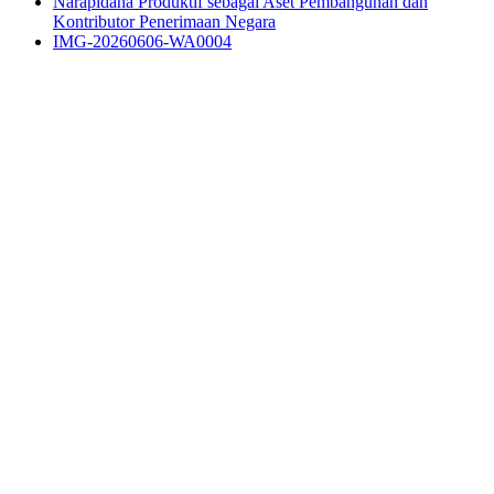
Narapidana Produktif sebagai Aset Pembangunan dan
Kontributor Penerimaan Negara
IMG-20260606-WA0004