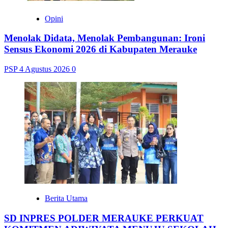
Opini
Menolak Didata, Menolak Pembangunan: Ironi
Sensus Ekonomi 2026 di Kabupaten Merauke
PSP
4 Agustus 2026
0
Berita Utama
SD INPRES POLDER MERAUKE PERKUAT