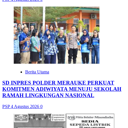
Berita Utama
SD INPRES POLDER MERAUKE PERKUAT
KOMITMEN ADIWIYATA MENUJU SEKOLAH
RAMAH LINGKUNGAN NASIONAL
PSP
4 Agustus 2026
0