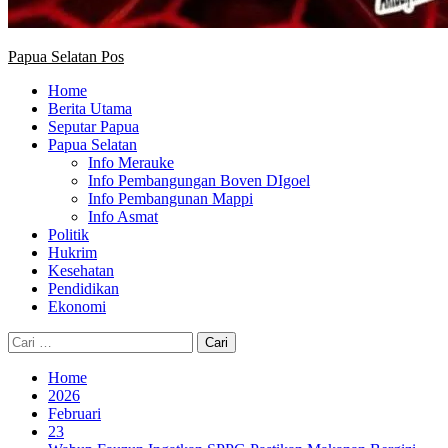
Papua Selatan Pos
Home
Berita Utama
Seputar Papua
Papua Selatan
Info Merauke
Info Pembangungan Boven DIgoel
Info Pembangunan Mappi
Info Asmat
Politik
Hukrim
Kesehatan
Pendidikan
Ekonomi
Cari
untuk:
Home
2026
Februari
23