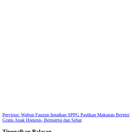
Post
Previous:
Wabup Fauzun Ingatkan SPPG Pastikan Makanan Bergizi
Gratis Anak Higienis, Bernutrisi dan Sehat
navigation
Tinggalkan Balasan