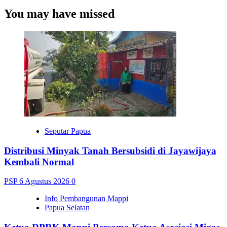
You may have missed
Seputar Papua
Distribusi Minyak Tanah Bersubsidi di Jayawijaya
Kembali Normal
PSP
6 Agustus 2026
0
Info Pembangunan Mappi
Papua Selatan