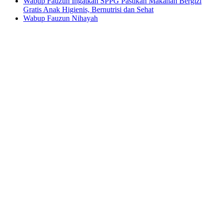
Wabup Fauzun Ingatkan SPPG Pastikan Makanan Bergizi
Gratis Anak Higienis, Bernutrisi dan Sehat
Wabup Fauzun Nihayah