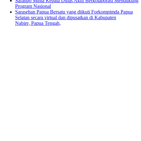
Safanpo Minta Kepala Dinas Aktif Berkolaborasi Mendukung
Program Nasional
Sarasehan Papua Bersatu yang diikuti Forkompimda Papua
Selatan secara virtual dan dipusatkan di Kabupaten
Nabire, Papua Tengah,