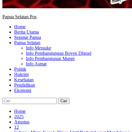
Papua Selatan Pos
Home
Berita Utama
Seputar Papua
Papua Selatan
Info Merauke
Info Pembangungan Boven DIgoel
Info Pembangunan Mappi
Info Asmat
Politik
Hukrim
Kesehatan
Pendidikan
Ekonomi
Cari
untuk:
Home
2025
Agustus
12