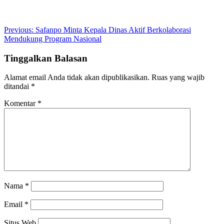
Post
Previous:
Safanpo Minta Kepala Dinas Aktif Berkolaborasi
Mendukung Program Nasional
navigation
Tinggalkan Balasan
Alamat email Anda tidak akan dipublikasikan.
Ruas yang wajib
ditandai
*
Komentar
*
Nama
*
Email
*
Situs Web