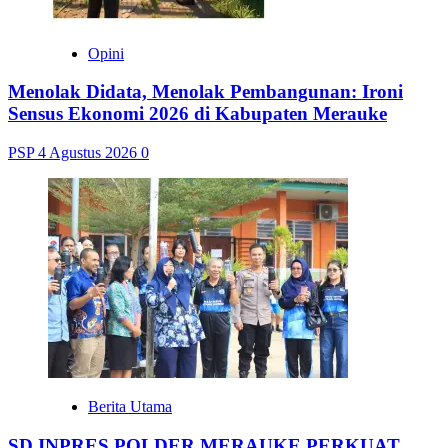
Opini
Menolak Didata, Menolak Pembangunan: Ironi
Sensus Ekonomi 2026 di Kabupaten Merauke
PSP
4 Agustus 2026
0
Berita Utama
SD INPRES POLDER MERAUKE PERKUAT