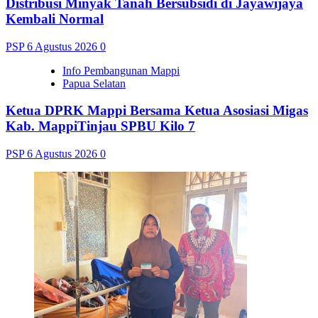
Distribusi Minyak Tanah Bersubsidi di Jayawijaya
Kembali Normal
PSP
6 Agustus 2026
0
Info Pembangunan Mappi
Papua Selatan
Ketua DPRK Mappi Bersama Ketua Asosiasi Migas
Kab. MappiTinjau SPBU Kilo 7
PSP
6 Agustus 2026
0