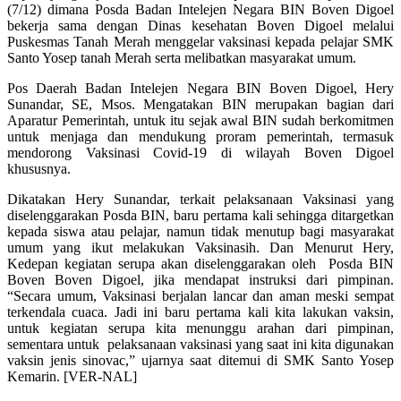
(7/12) dimana Posda Badan Intelejen Negara BIN Boven Digoel
bekerja sama dengan Dinas kesehatan Boven Digoel melalui
Puskesmas Tanah Merah menggelar vaksinasi kepada pelajar SMK
Santo Yosep tanah Merah serta melibatkan masyarakat umum.
Pos Daerah Badan Intelejen Negara BIN Boven Digoel, Hery
Sunandar, SE, Msos. Mengatakan BIN merupakan bagian dari
Aparatur Pemerintah, untuk itu sejak awal BIN sudah berkomitmen
untuk menjaga dan mendukung proram pemerintah, termasuk
mendorong Vaksinasi Covid-19 di wilayah Boven Digoel
khususnya.
Dikatakan Hery Sunandar, terkait pelaksanaan Vaksinasi yang
diselenggarakan Posda BIN, baru pertama kali sehingga ditargetkan
kepada siswa atau pelajar, namun tidak menutup bagi masyarakat
umum yang ikut melakukan Vaksinasih. Dan Menurut Hery,
Kedepan kegiatan serupa akan diselenggarakan oleh Posda BIN
Boven Boven Digoel, jika mendapat instruksi dari pimpinan.
“Secara umum, Vaksinasi berjalan lancar dan aman meski sempat
terkendala cuaca. Jadi ini baru pertama kali kita lakukan vaksin,
untuk kegiatan serupa kita menunggu arahan dari pimpinan,
sementara untuk pelaksanaan vaksinasi yang saat ini kita digunakan
vaksin jenis sinovac,” ujarnya saat ditemui di SMK Santo Yosep
Kemarin. [VER-NAL]