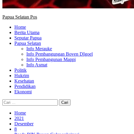
Papua Selatan Pos
Home
Berita Utama
Seputar Papua
Papua Selatan
Info Merauke
Info Pembangungan Boven DIgoel
Info Pembangunan Mappi
Info Asmat
Politik
Hukrim
Kesehatan
Pendidikan
Ekonomi
Cari
untuk:
Home
2021
Desember
8